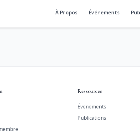
À Propos
Événements
Pub
n
Ressources
Événements
s
Publications
 membre